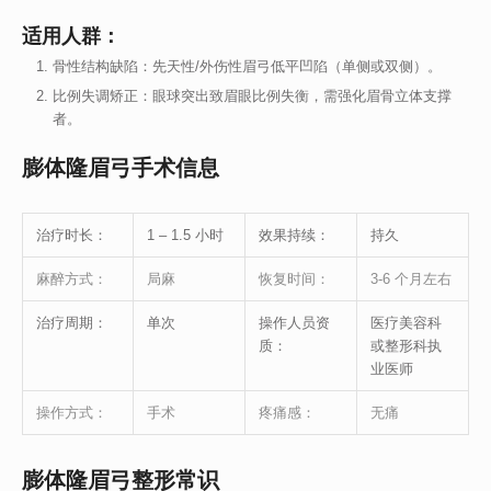
适用人群：
骨性结构缺陷：先天性/外伤性眉弓低平凹陷（单侧或双侧）。
比例失调矫正：眼球突出致眉眼比例失衡，需强化眉骨立体支撑
者。
膨体隆眉弓手术信息
治疗时长：
1 – 1.5 小时
效果持续：
持久
麻醉方式：
局麻
恢复时间：
3-6 个月左右
治疗周期：
单次
操作人员资
医疗美容科
质：
或整形科执
业医师
操作方式：
手术
疼痛感：
无痛
膨体隆眉弓整形常识