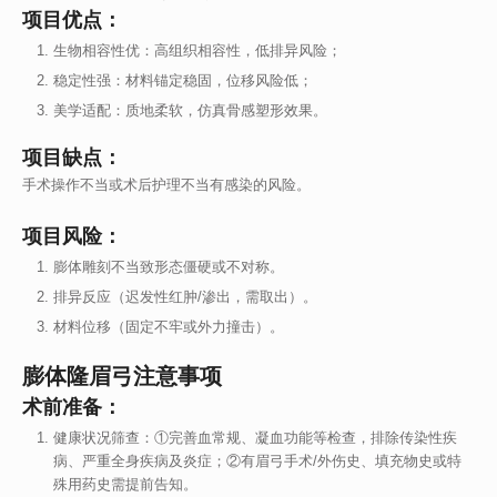
项目优点：
生物相容性优：高组织相容性，低排异风险；
稳定性强：材料锚定稳固，位移风险低；
美学适配：质地柔软，仿真骨感塑形效果。
项目缺点：
手术操作不当或术后护理不当有感染的风险。
项目风险：
膨体雕刻不当致形态僵硬或不对称。
排异反应（迟发性红肿/渗出，需取出）。
材料位移（固定不牢或外力撞击）。
膨体隆眉弓注意事项
术前准备：
健康状况筛查：①完善血常规、凝血功能等检查，排除传染性疾
病、严重全身疾病及炎症；②有眉弓手术/外伤史、填充物史或特
殊用药史需提前告知。