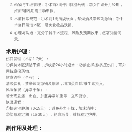
药物与生理管理：①术前2周停用抗凝药物；②女性避开月经期，
妊娠/哺乳期需主动申报。
术前日常规范：①术前1周清淡饮食，禁烟酒及辛辣刺激物；②手
术当日清洁术区，避免化妆品残留。
心理与沟通：充分了解手术流程、风险及预期效果，签署知情同
意。
术后护理：
伤口管理（术后1-7天）：
①保持术区清洁干燥，拆线后24小时避水；②禁止揉搓/挤压伤口，可外
用抗瘢痕药物。
饮食管控（全程）：
清淡饮食，禁辛辣刺激物及烟酒，增加蛋白质/维生素摄入。
风险预警（异常干预）：
若出现剧痛、出血、肿胀异常加重等，立即复诊。
恢复进程：
①快速消肿期（8-15天）：避免外力干扰，加速消肿；
②塑形稳定期（16-30天）：轮廓渐显，维持稳定护理。
副作用及处理：