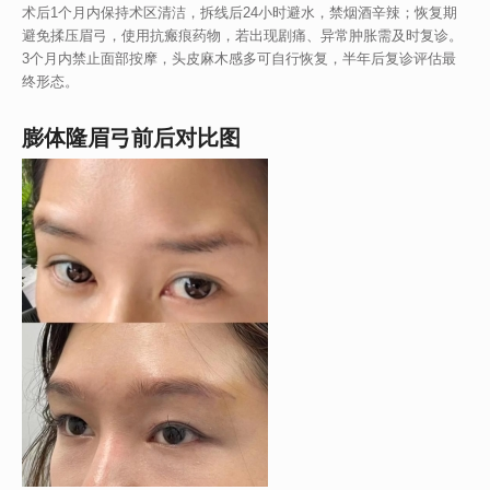
术后1个月内保持术区清洁，拆线后24小时避水，禁烟酒辛辣；恢复期
避免揉压眉弓，使用抗瘢痕药物，若出现剧痛、异常肿胀需及时复诊。
3个月内禁止面部按摩，头皮麻木感多可自行恢复，半年后复诊评估最
终形态。
膨体隆眉弓前后对比图