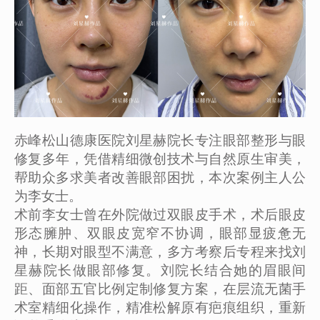
赤峰松山德康医院刘星赫院长专注眼部整形与眼
修复多年，凭借精细微创技术与自然原生审美，
帮助众多求美者改善眼部困扰，本次案例主人公
为李女士。
术前李女士曾在外院做过双眼皮手术，术后眼皮
形态臃肿、双眼皮宽窄不协调，眼部显疲惫无
神，长期对眼型不满意，多方考察后专程来找刘
星赫院长做眼部修复。刘院长结合她的眉眼间
距、面部五官比例定制修复方案，在层流无菌手
术室精细化操作，精准松解原有疤痕组织，重新