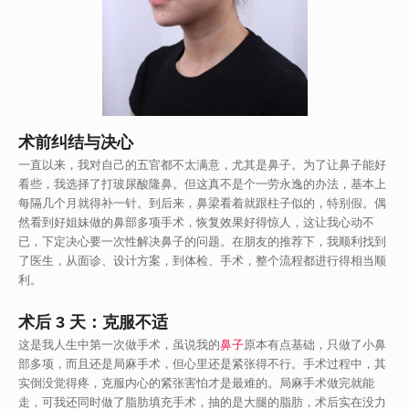
术前纠结与决心
一直以来，我对自己的五官都不太满意，尤其是鼻子。为了让鼻子能好
看些，我选择了打玻尿酸隆鼻。但这真不是个一劳永逸的办法，基本上
每隔几个月就得补一针。到后来，鼻梁看着就跟柱子似的，特别假。偶
然看到好姐妹做的鼻部多项手术，恢复效果好得惊人，这让我心动不
已，下定决心要一次性解决鼻子的问题。在朋友的推荐下，我顺利找到
了医生，从面诊、设计方案，到体检、手术，整个流程都进行得相当顺
利。
术后 3 天：克服不适
这是我人生中第一次做手术，虽说我的
鼻子
原本有点基础，只做了小鼻
部多项，而且还是局麻手术，但心里还是紧张得不行。手术过程中，其
实倒没觉得疼，克服内心的紧张害怕才是最难的。局麻手术做完就能
走，可我还同时做了脂肪填充手术，抽的是大腿的脂肪，术后实在没力