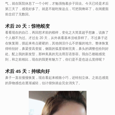
气，就在医院休息了一个小时，才勉强拖着步子回去。今天已经是术后
第三天了，感觉好多了。就是不能吃辣这点，可把我馋坏了，在闺蜜面
前念叨了无数回。
术后 20 天：惊艳蜕变
看看现在的自己，再回想术前的模样，变化之大简直超乎想象，说换了
个人都不为过。才过去 20 天，从外表看基本没啥异样了。不过鼻子还
在恢复期，摸起来有点硬硬的，其他倒没什么不舒服的地方。整体恢复
得特别好，鼻梁变高变挺，侧面的弧度堪称完美，鼻头的调整也恰到好
处。配上我的新发型，那种美真的无法用言语形容。我自己都能感觉
到，和之前相比，现在的我更有魅力了，你们是不是也这么觉得呢？
术后 45 天：持续向好
鼻子一直在慢慢恢复，现在看起来精致小巧，还特别立体。之前总感觉
的异物感也在逐渐减轻，估计很快就会完全消失了。