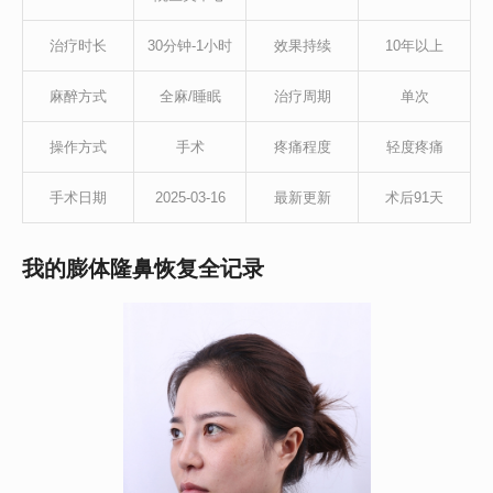
治疗时长
30分钟-1小时
效果持续
10年以上
麻醉方式
全麻/睡眠
治疗周期
单次
操作方式
手术
疼痛程度
轻度疼痛
手术日期
2025-03-16
最新更新
术后91天
我的膨体隆鼻恢复全记录