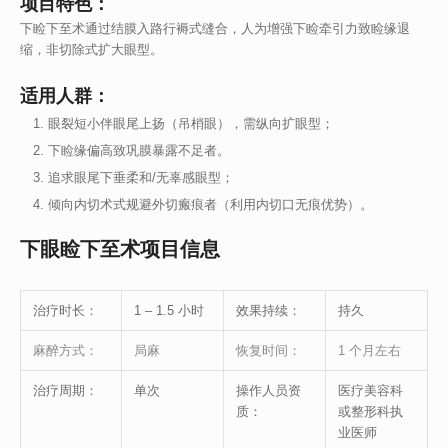
项目特色：
下睑下至术通过结膜入路行褥式缝合，人为增强下睑牵引力致睑缘退
缩，非切除式扩大眼型。
适用人群：
眼裂短小伴眼尾上扬（吊梢眼），需纵向扩眼型；
下睑缘偏高致巩膜暴露不足者。
追求眼尾下垂柔和/无辜感眼型；
倾向内切术式规避外切瘢痕者（利用内切口无痕优势）。
下眼睑下至术项目信息
治疗时长：
1 – 1.5 小时
效果持续：
持久
麻醉方式：
局麻
恢复时间：
1 个月左右
治疗周期：
单次
操作人员资
医疗美容科
质：
或整形科执
业医师