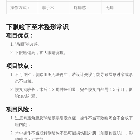
操作方式：
非手术
疼痛感：
无痛
下眼睑下至术整形常识
项目优点：
“吊眼”的改善。
下眼睑偏高，扩大眼睛宽度。
项目缺点：
不可逆性：切除组织无法再生，若设计失误可能导致眉形过窄或形
态不自然。
恢复期较长：术后 1-2 周肿胀明显，完全恢复自然需 1-3 个月，影
响短期外观。
项目风险：
过度暴露角膜及球结膜易引发炎症，操作不当可致睑闭合不全或下
睑内翻；
术中操作不当或解剖结构不熟可能损伤眼外肌（如眼轮匝肌），影
响眼球运动功能。