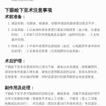
下眼睑下至术注意事项
术前准备：
感染控制：结膜炎、睑缘炎、砂眼等感染性眼病需治愈后手术；
出血风险：1.出血倾向病史者需行凝血功能筛查（血小板、出凝血
时间）；2.术前7-10天停用激素及抗凝药（如阿司匹林）；3.女性
避开经期。
特殊人群：1.中老年者需评估基础病（血压、心电图异常者术前对
症处理）；2.全身状态筛查（尤其隐匿性出血风险）。
术后护理：
下眼睑下至术后需保持伤口清洁干燥、避免沾水及揉搓，按医嘱用药，
清淡饮食并多摄入维生素，避免过度用眼及剧烈运动，垫高头部休息，
定期复查，外出做好防晒，同时适度进行眨眼等眼部运动促进恢复。
副作用及处理：
下眼睑下至手术可能因组织切除过多、瘢痕形成、消毒不彻底或护理不
当等引发眼睑外翻（需修复手术或人工泪液）、干眼症（需人工泪液、
热敷或抗炎治疗）、术后感染（需抗生素治疗并保持清洁）等后遗症，