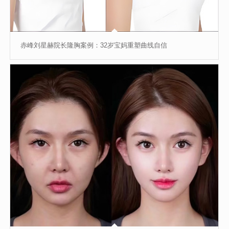
赤峰刘星赫院长隆胸案例：32岁宝妈重塑曲线自信