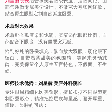
刘星赫院长
结合求美者眼裂长度、眉眼间距、面
部气质做专属美学设计，不做宽大夸张网红款，
贴合原生眼型定制自然弧度卧蚕。
术后对比效果
术后卧蚕弧度柔和饱满，宽窄适配眼部比例，自
然贴合下眼睑，没有僵硬突兀感。
恰到好处的卧蚕填充，纵向放大双眼，弱化眼下
留白，自带温柔甜美的氛围感，笑起来灵动减
龄，完美保留个人原生五官特色，不假面、不生
硬。
医师技术优势：刘星赫 美容外科院长
专注眼周精细化医美塑形，擅长根据不同眼型定
制卧蚕形态，精准把控层次与量感，避开厚重、
僵硬、显肿的问题；