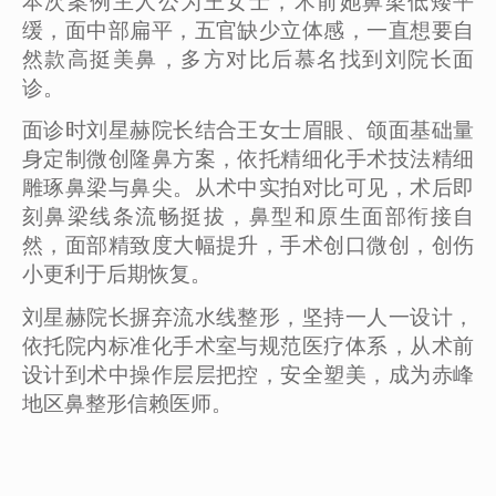
本次案例主人公为王女士，术前她鼻梁低矮平
缓，面中部扁平，五官缺少立体感，一直想要自
然款高挺美鼻，多方对比后慕名找到刘院长面
诊。
面诊时刘星赫院长结合王女士眉眼、颌面基础量
身定制微创隆鼻方案，依托精细化手术技法精细
雕琢鼻梁与鼻尖。从术中实拍对比可见，术后即
刻鼻梁线条流畅挺拔，鼻型和原生面部衔接自
然，面部精致度大幅提升，手术创口微创，创伤
小更利于后期恢复。
刘星赫院长摒弃流水线整形，坚持一人一设计，
依托院内标准化手术室与规范医疗体系，从术前
设计到术中操作层层把控，安全塑美，成为赤峰
地区鼻整形信赖医师。