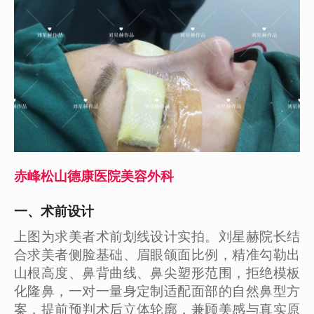
赤峰松山德康医院美容外科
一、术前设计
上图为求美者术前划线设计实拍。刘星赫院长结
合求美者侧脸基础、眉眼颌面比例，精准勾勒出
山根高度、鼻背曲线、鼻尖塑形范围，拒绝模板
化隆鼻，一对一量身定制适配面部的自然鼻型方
案，提前预判术后立体轮廓，兼顾美感与真实原