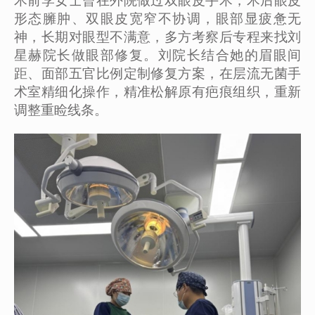
术前李女士曾在外院做过双眼皮手术，术后眼皮
形态臃肿、双眼皮宽窄不协调，眼部显疲惫无
神，长期对眼型不满意，多方考察后专程来找刘
星赫院长做眼部修复。刘院长结合她的眉眼间
距、面部五官比例定制修复方案，在层流无菌手
术室精细化操作，精准松解原有疤痕组织，重新
调整重睑线条。