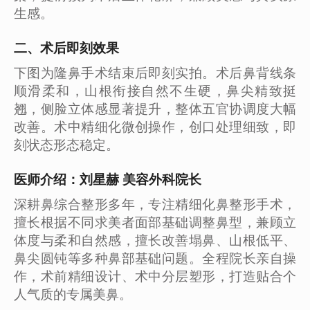
生感。
二、术后即刻效果
下图为隆鼻手术结束后即刻实拍。术后鼻背线条
顺滑柔和，山根衔接自然不生硬，鼻尖精致挺
翘，侧脸立体感显著提升，整体五官协调度大幅
改善。术中精细化微创操作，创口处理细致，即
刻状态形态稳定。
医师介绍：刘星赫 美容外科院长
深耕鼻综合整形多年，专注精细化鼻整形手术，
擅长根据不同求美者面部基础调整鼻型，兼顾立
体度与柔和自然感，擅长改善塌鼻、山根低平、
鼻尖圆钝等多种鼻部基础问题。全程院长亲自操
作，术前精细设计、术中分层塑形，打造贴合个
人气质的专属美鼻。