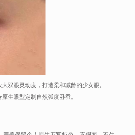
放大双眼灵动度，打造柔和减龄的少女眼。
合原生眼型定制自然弧度卧蚕。
，完美保留个人原生五官特色，不假面、不生