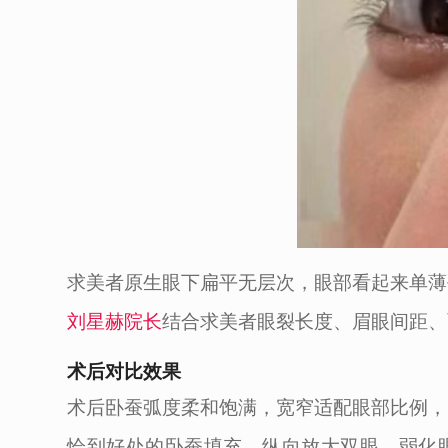
求美者原生眼下扁平无层次，眼部看起来单薄
刘星赫院长
结合求美者眼裂长度、眉眼间距、
术后对比效果
术后卧蚕弧度柔和饱满，宽窄适配眼部比例，
恰到好处的卧蚕填充，纵向放大双眼，弱化