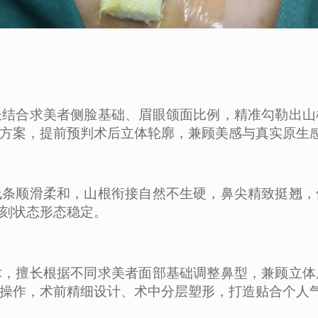
长结合求美者侧脸基础、眉眼颌面比例，精准勾勒出山
方案，提前预判术后立体轮廓，兼顾美感与真实原生
线条顺滑柔和，山根衔接自然不生硬，鼻尖精致挺翘，
刻状态形态稳定。
术，擅长根据不同求美者面部基础调整鼻型，兼顾立体
操作，术前精细设计、术中分层塑形，打造贴合个人