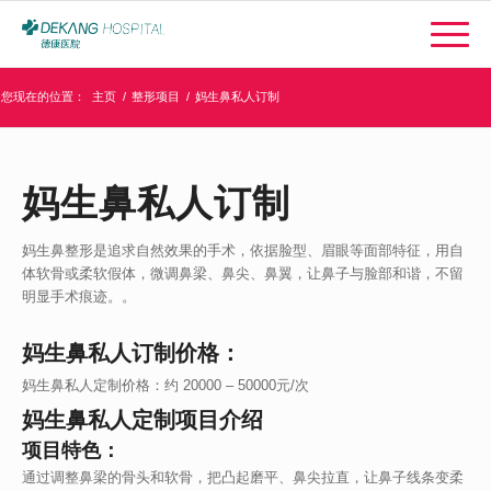
您现在的位置：
主页
/
整形项目
/
妈生鼻私人订制
妈生鼻私人订制
妈生鼻整形是追求自然效果的手术，依据脸型、眉眼等面部特征，用自
体软骨或柔软假体，微调鼻梁、鼻尖、鼻翼，让鼻子与脸部和谐，不留
明显手术痕迹。。
妈生鼻私人订制价格：
妈生鼻私人定制价格：约 20000 – 50000元/次
妈生鼻私人定制项目介绍
项目特色：
通过调整鼻梁的骨头和软骨，把凸起磨平、鼻尖拉直，让鼻子线条变柔