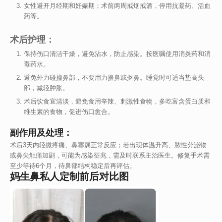
女性避开月经期和妊娠期；术前两周戒烟戒酒，停用抗凝药、活血
药等。
术后护理：
保持伤口清洁干燥，避免沾水，防止感染。按医嘱使用消炎药和消
毒药水。
避免外力碰撞鼻部，不要用力擤鼻或抠鼻。睡觉时可适当垫高头
部，减轻肿胀。
术后饮食宜清淡，避免食用辛辣、刺激性食物，多吃富含蛋白质和
维生素的食物，促进伤口愈合。
副作用及处理：
术后3天内轻微疼痛、鼻塞属正常反应；若出现体温升高、脓性分泌物
或鼻尖触痛加剧，可能为感染征兆，需及时联系主治医生。修复手术需
至少等待6个月，待鼻部结构稳定后再评估。
妈生鼻私人定制前后对比图