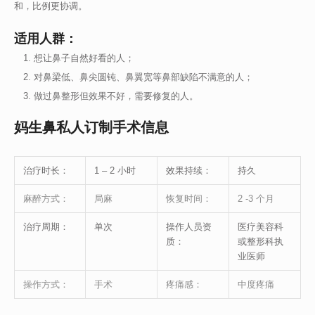
和，比例更协调。
适用人群：
想让鼻子自然好看的人；
对鼻梁低、鼻尖圆钝、鼻翼宽等鼻部缺陷不满意的人；
做过鼻整形但效果不好，需要修复的人。
妈生鼻私人订制手术信息
治疗时长：
1 – 2 小时
效果持续：
持久
麻醉方式：
局麻
恢复时间：
2 -3 个月
治疗周期：
单次
操作人员资
医疗美容科
质：
或整形科执
业医师
操作方式：
手术
疼痛感：
中度疼痛